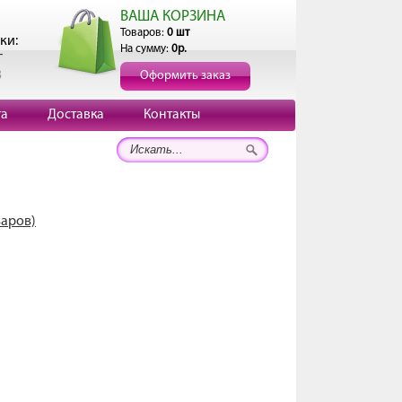
ВАША КОРЗИНА
Товаров:
0 шт
ки:
На сумму:
0р.
г
3
Оформить заказ
та
Доставка
Контакты
варов)