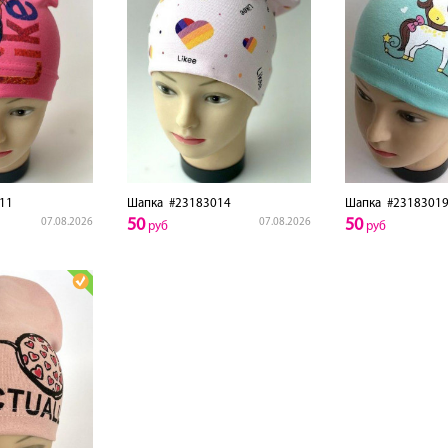
11
Шапка
#23183014
Шапка
#2318301
50
50
07.08.2026
07.08.2026
руб
руб