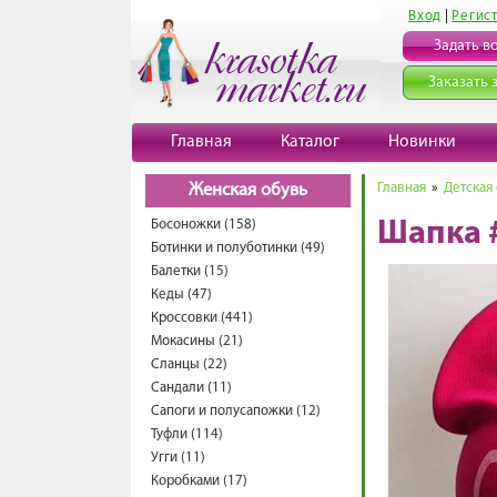
Вход
|
Регис
Задать в
Заказать 
Главная
Каталог
Новинки
Главная
»
Детская
Женская обувь
Босоножки (158)
Шапка 
Ботинки и полуботинки (49)
Балетки (15)
Кеды (47)
Кроссовки (441)
Мокасины (21)
Сланцы (22)
Сандали (11)
Сапоги и полусапожки (12)
Туфли (114)
Угги (11)
Коробками (17)