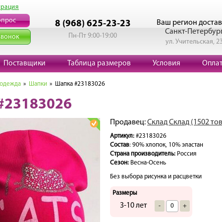
трация
опрос
Ваш регион достав
8 (968) 625-23-23
Санкт-Петербур
Пн-Пт 9:00-19:00
звонок
ул. Учительская, 2
Поставщики
Таблица размеров
Условия
Опла
 одежда
»
Шапки
» Шапка #23183026
#23183026
Продавец:
Склад Склад (1502 то
Артикул:
#23183026
Состав
: 90% хлопок, 10% эластан
Страна производитель:
Россия
Сезон:
Весна-Осень
Без выбора рисунка и расцветки
Размеры
3-10 лет
-
+