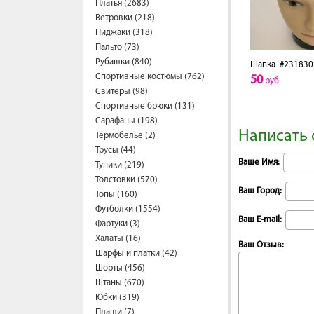
Платья (2683)
Ветровки (218)
Пиджаки (318)
Пальто (73)
Рубашки (840)
Шапка
#231830
Спортивные костюмы (762)
50
руб
Свитеры (98)
Спортивные брюки (131)
Сарафаны (198)
Написать 
Термобелье (2)
Трусы (44)
Ваше Имя:
Туники (219)
Толстовки (570)
Ваш Город:
Топы (160)
Футболки (1554)
Ваш E-mail:
Фартуки (3)
Халаты (16)
Ваш Отзыв:
Шарфы и платки (42)
Шорты (456)
Штаны (670)
Юбки (319)
Плащи (7)