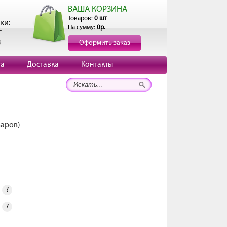
ВАША КОРЗИНА
Товаров:
0 шт
ки:
На сумму:
0р.
г
3
Оформить заказ
та
Доставка
Контакты
варов)
?
?