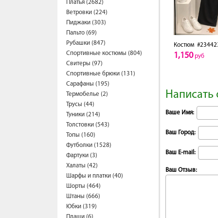
Платья (2682)
Ветровки (224)
Пиджаки (303)
Пальто (69)
Рубашки (847)
Костюм
#23442
Спортивные костюмы (804)
1,150
руб
Свитеры (97)
Спортивные брюки (131)
Сарафаны (195)
Написать 
Термобелье (2)
Трусы (44)
Ваше Имя:
Туники (214)
Толстовки (543)
Ваш Город:
Топы (160)
Футболки (1528)
Ваш E-mail:
Фартуки (3)
Халаты (42)
Ваш Отзыв:
Шарфы и платки (40)
Шорты (464)
Штаны (666)
Юбки (319)
Плащи (6)