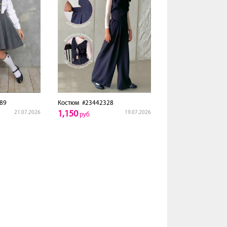
89
Костюм
#23442328
1,150
21.07.2026
19.07.2026
руб