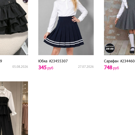
9
Юбка
#23455307
Сарафан
#234460
345
748
05.08.2026
27.07.2026
руб
руб