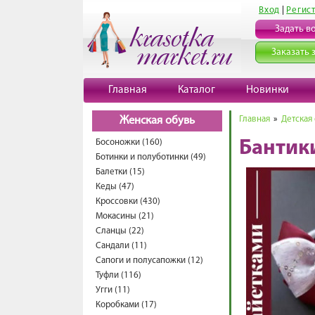
Вход
|
Регис
Задать в
Заказать 
Главная
Каталог
Новинки
Главная
»
Детская
Женская обувь
Босоножки (160)
Бантик
Ботинки и полуботинки (49)
Балетки (15)
Кеды (47)
Кроссовки (430)
Мокасины (21)
Сланцы (22)
Сандали (11)
Сапоги и полусапожки (12)
Туфли (116)
Угги (11)
Коробками (17)