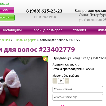
трация
опрос
Ваш регион достав
8 (968) 625-23-23
Санкт-Петербур
Пн-Пт 9:00-19:00
звонок
ул. Учительская, 2
Поставщики
Таблица размеров
Условия
Опла
 одежда
»
Школьная форма
» Бантики для волос #23402779
и для волос #23402779
Продавец:
Склад Склад (1502 то
Артикул:
#23402779
Страна производитель:
Россия
Модель без выбора
-
+