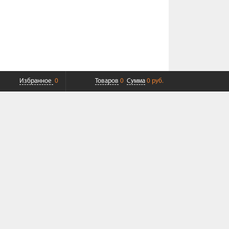
Избранное
0
Товаров
0
Сумма
0 руб.
ПЛАТНАЯ ДОСТАВКА ДО ТК
СОВРЕМЕННЫЙ СЕРВИС