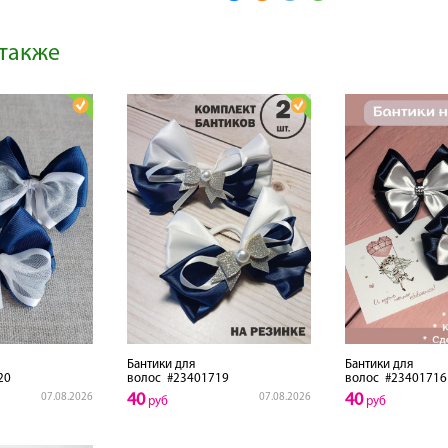
также
Бантики для
Бантики для
20
волос
#23401719
волос
#23401716
40
40
07.08.2026
07.08.2026
руб
руб