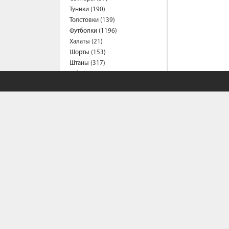
Туники (190)
Толстовки (139)
Футболки (1196)
Халаты (21)
Шорты (153)
Штаны (317)
Юбки (54)
Пальто (6)
Спецодежда
Медицинская одежда (16)
Мужская одежда
Бейсболки (107)
Брюки (95)
Водолазки (19)
Ветровки (11)
Домашняя одежда (2)
Джинсы (16)
Жилеты (22)
СОБСТВЕННЫЙ С
Кофты (54)