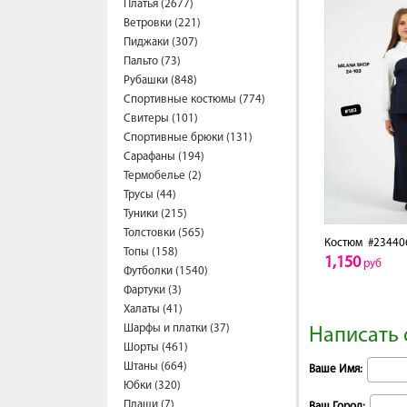
Платья (2677)
Ветровки (221)
Пиджаки (307)
Пальто (73)
Рубашки (848)
Спортивные костюмы (774)
Свитеры (101)
Спортивные брюки (131)
Сарафаны (194)
Термобелье (2)
Трусы (44)
Туники (215)
Толстовки (565)
Костюм
#23440
Топы (158)
1,150
руб
Футболки (1540)
Фартуки (3)
Халаты (41)
Шарфы и платки (37)
Написать 
Шорты (461)
Штаны (664)
Ваше Имя:
Юбки (320)
Плащи (7)
Ваш Город: