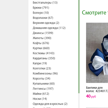
Бюстгальтеры (13)
Брюки (791)
Смотрите 
Болеро (10)
Водолазки (67)
Верхняя одежда (2)
Домашняя одежда (112)
Джинсы (1599)
Жилеты (390)
Кофты (676)
Куртки (660)
Костюмы (4143)
Кардиганы (350)
Капри (19)
Колготки (23)
Комбинезоны (96)
Корсеты (34)
Купальники (60)
Бантики для
Леггинсы (197)
волос
#234017
Майки (612)
40
руб
Носки (14)
Одежда для взрослых (2)