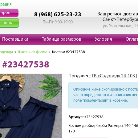
трация
опрос
Ваш регион достав
8 (968) 625-23-23
Санкт-Петербур
Пн-Пт 9:00-19:00
звонок
ул. Учительская, 2
Поставщики
Таблица размеров
Условия
Опла
 одежда
»
Школьная форма
» Костюм #23427538
 #23427538
Продавец:
ТК «Садовод» 24-103 
Описание ниже скопировано с поста 
часто определяются из описания неп
поле “комментарий” в корзине.
Артикул:
#23427538
Костюм двойка, барби Размеры 140-14
170