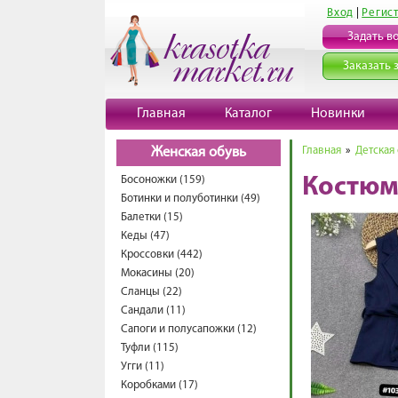
Вход
|
Регис
Задать в
Заказать 
Главная
Каталог
Новинки
Главная
»
Детская
Женская обувь
Босоножки (159)
Костюм
Ботинки и полуботинки (49)
Балетки (15)
Кеды (47)
Кроссовки (442)
Мокасины (20)
Сланцы (22)
Сандали (11)
Сапоги и полусапожки (12)
Туфли (115)
Угги (11)
Коробками (17)