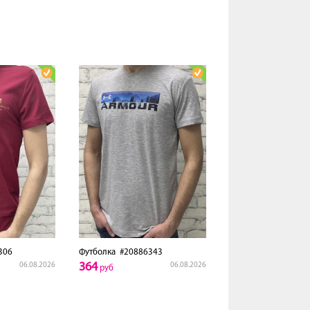
306
Футболка
#20886343
364
06.08.2026
06.08.2026
руб