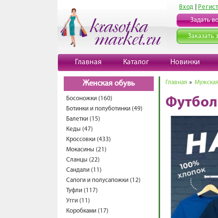
Вход
|
Регис
Задать в
Заказать 
Главная
Каталог
Новинки
Главная
»
Мужская
Женская обувь
Босоножки (160)
Футбол
Ботинки и полуботинки (49)
Балетки (15)
Кеды (47)
Кроссовки (433)
Мокасины (21)
Сланцы (22)
Сандали (11)
Сапоги и полусапожки (12)
Туфли (117)
Угги (11)
Коробками (17)