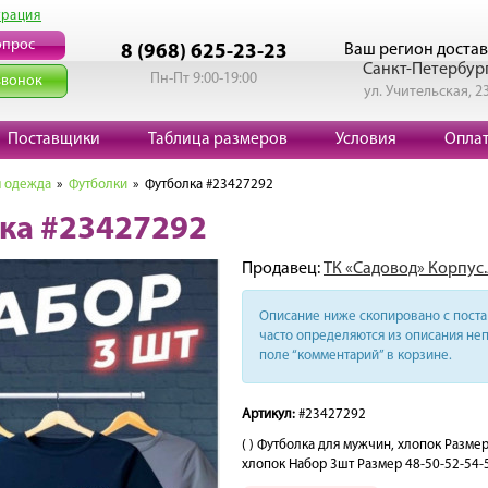
трация
опрос
Ваш регион достав
8 (968) 625-23-23
Санкт-Петербур
Пн-Пт 9:00-19:00
звонок
ул. Учительская, 2
Поставщики
Таблица размеров
Условия
Опла
 одежда
»
Футболки
» Футболка #23427292
ка #23427292
Продавец:
ТК «Садовод» Корпус.
Описание ниже скопировано с поста 
часто определяются из описания неп
поле “комментарий” в корзине.
Артикул:
#23427292
( ) Футболка для мужчин, хлопок Разм
хлопок Набор 3шт Размер 48-50-52-54-