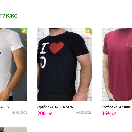
также
4715
Футболка
#20742926
Футболка
#20886
200
364
06.08.2026
06.08.2026
руб
руб