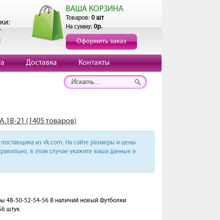
ВАША КОРЗИНА
Товаров:
0 шт
ки:
На сумму:
0р.
г
3
Оформить заказ
та
Доставка
Контакты
А.1В-21 (1405 товаров)
поставщика из vk.com. На сайте размеры и цены
равильно, в этом случае укажите ваши данные в
еры 48-50-52-54-56 В наличий новый Футболки
56 штук