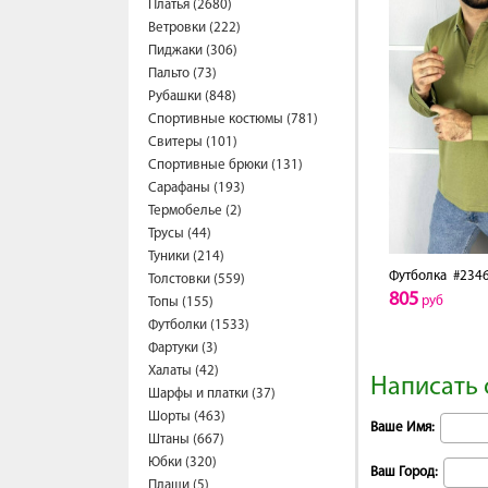
Платья (2680)
Ветровки (222)
Пиджаки (306)
Пальто (73)
Рубашки (848)
Спортивные костюмы (781)
Свитеры (101)
Спортивные брюки (131)
Сарафаны (193)
Термобелье (2)
Трусы (44)
Туники (214)
Футболка
#2346
Толстовки (559)
805
руб
Топы (155)
Футболки (1533)
Фартуки (3)
Халаты (42)
Написать 
Шарфы и платки (37)
Шорты (463)
Ваше Имя:
Штаны (667)
Юбки (320)
Ваш Город:
Плащи (5)