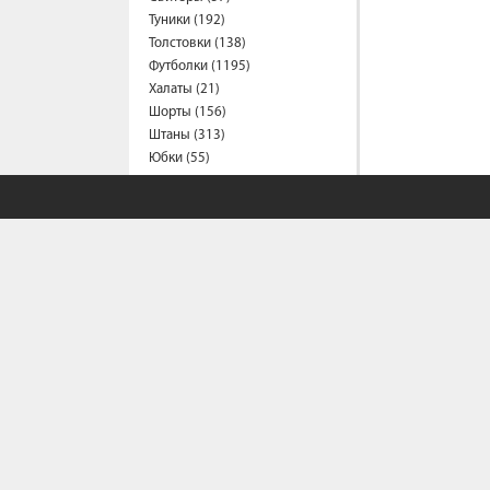
Туники (192)
Толстовки (138)
Футболки (1195)
Халаты (21)
Шорты (156)
Штаны (313)
Юбки (55)
Пальто (6)
Спецодежда
Медицинская одежда (24)
Мужская одежда
Бейсболки (107)
Брюки (95)
Водолазки (19)
Ветровки (11)
Домашняя одежда (2)
Джинсы (18)
Жилеты (22)
Кофты (54)