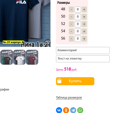
Размеры
48
-
+
50
-
+
52
-
+
54
-
+
56
-
+
518
Цена:
руб
Купить
графии
Таблица размеров