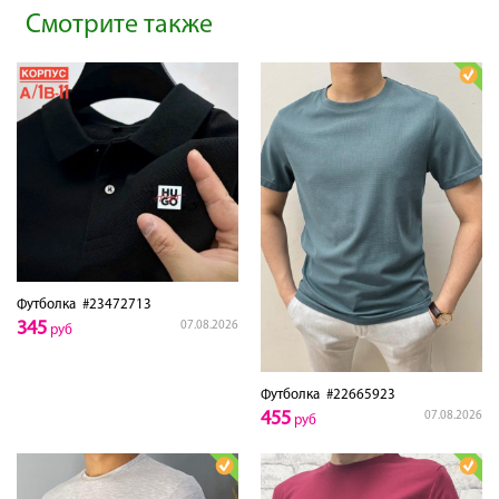
Смотрите также
Футболка
#23472713
345
07.08.2026
руб
Футболка
#22665923
455
07.08.2026
руб