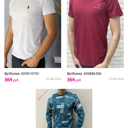
Футболка
#20914743
Футболка
#20886306
364
364
07.08.2026
07.08.2026
руб
руб