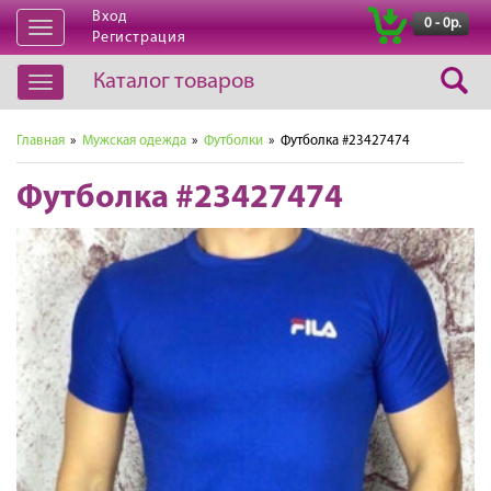
Вход
|
0 - 0р.
Открыть
Регистрация
навигацию
Каталог товаров
Открыть
навигацию
Главная
»
Мужская одежда
»
Футболки
» Футболка #23427474
Футболка #23427474