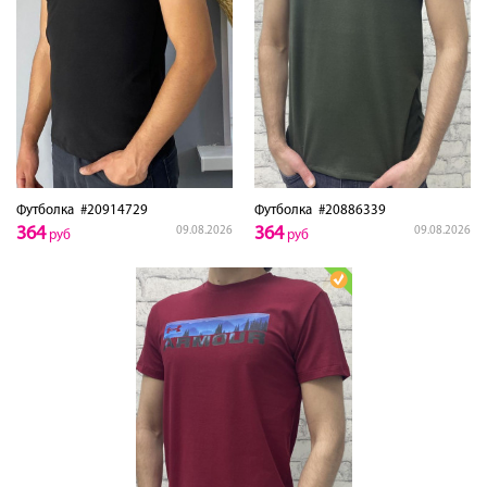
Футболка
#20914729
Футболка
#20886339
364
364
09.08.2026
09.08.2026
руб
руб