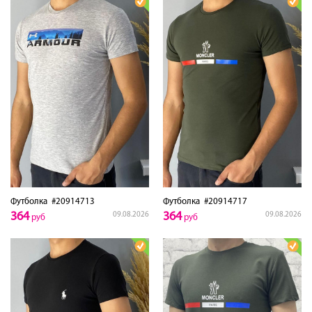
Футболка
#20914713
Футболка
#20914717
364
364
09.08.2026
09.08.2026
руб
руб