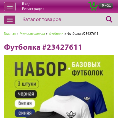
Вход
|
0 - 0р.
Открыть
Регистрация
навигацию
Каталог товаров
Открыть
навигацию
Главная
»
Мужская одежда
»
Футболки
» Футболка #23427611
Футболка #23427611