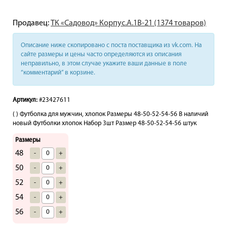
Продавец:
ТК «Садовод» Корпус.А.1В-21 (1374 товаров)
Описание ниже скопировано с поста поставщика из vk.com. На
сайте размеры и цены часто определяются из описания
неправильно, в этом случае укажите ваши данные в поле
“комментарий” в корзине.
Артикул:
#23427611
( ) Футболка для мужчин, хлопок Размеры 48-50-52-54-56 В наличий
новый Футболки хлопок Набор 3шт Размер 48-50-52-54-56 штук
Размеры
48
-
+
50
-
+
52
-
+
54
-
+
56
-
+