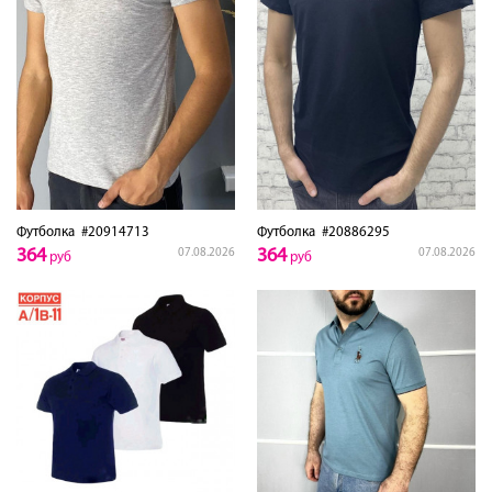
Футболка
#20914713
Футболка
#20886295
364
364
07.08.2026
07.08.2026
руб
руб