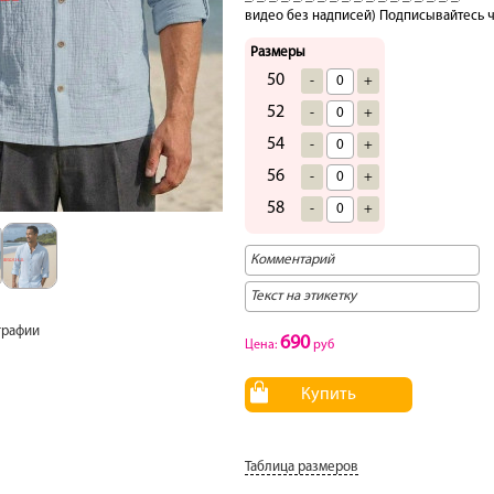
видео без надписей) Подписывайтесь ч
Размеры
50
-
+
52
-
+
54
-
+
56
-
+
58
-
+
графии
690
Цена:
руб
Купить
Таблица размеров