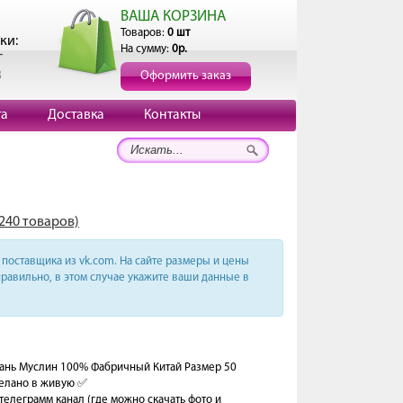
ВАША КОРЗИНА
Товаров:
0 шт
ки:
На сумму:
0р.
г
3
Оформить заказ
та
Доставка
Контакты
1240 товаров)
поставщика из vk.com. На сайте размеры и цены
равильно, в этом случае укажите ваши данные в
кань Муслин 100% Фабричный Китай Размер 50
делано в живую ✅
ш телеграмм канал (где можно скачать фото и