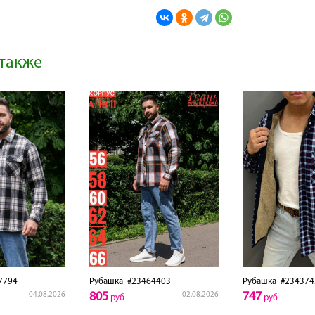
также
7794
Рубашка
#23464403
Рубашка
#234374
805
747
04.08.2026
02.08.2026
руб
руб