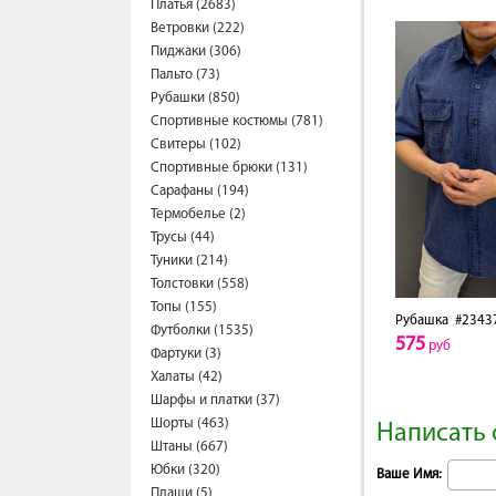
Платья (2683)
Ветровки (222)
Пиджаки (306)
Пальто (73)
Рубашки (850)
Спортивные костюмы (781)
Свитеры (102)
Спортивные брюки (131)
Сарафаны (194)
Термобелье (2)
Трусы (44)
Туники (214)
Толстовки (558)
Топы (155)
Рубашка
#2343
Футболки (1535)
575
руб
Фартуки (3)
Халаты (42)
Шарфы и платки (37)
Шорты (463)
Написать 
Штаны (667)
Юбки (320)
Ваше Имя:
Плащи (5)