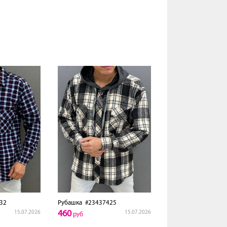
32
Рубашка
#23437425
460
15.07.2026
15.07.2026
руб