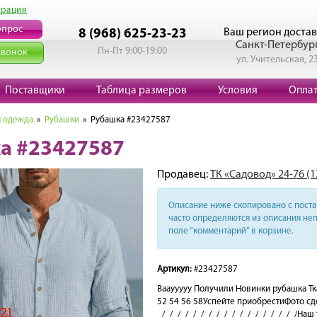
трация
опрос
Ваш регион достав
8 (968) 625-23-23
Санкт-Петербур
Пн-Пт 9:00-19:00
звонок
ул. Учительская, 2
Поставщики
Таблица размеров
Условия
Опла
 одежда
»
Рубашки
» Рубашка #23427587
а #23427587
Продавец:
ТК «Садовод» 24-76 (
Описание ниже скопировано с поста 
часто определяются из описания неп
поле “комментарий” в корзине.
Артикул:
#23427587
Вааууууу Получили Новинки рубашка Т
52 54 56 58Успейте приобрестиФото с
_/_/_/_/_/_/_/_/_/_/_/_/_/_/_/_/_/_/На