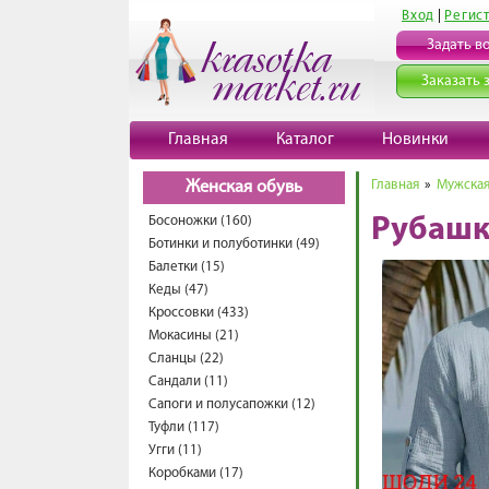
Вход
|
Регис
Задать в
Заказать 
Главная
Каталог
Новинки
Главная
»
Мужская
Женская обувь
Босоножки (160)
Рубашк
Ботинки и полуботинки (49)
Балетки (15)
Кеды (47)
Кроссовки (433)
Мокасины (21)
Сланцы (22)
Сандали (11)
Сапоги и полусапожки (12)
Туфли (117)
Угги (11)
Коробками (17)