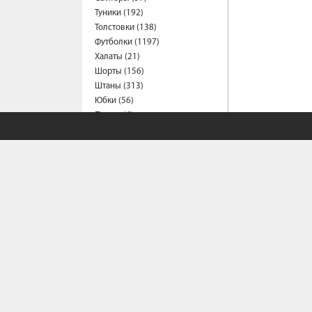
Туники (192)
Толстовки (138)
Футболки (1197)
Халаты (21)
Шорты (156)
Штаны (313)
Юбки (56)
Пальто (6)
Спецодежда
Медицинская одежда (24)
Мужская одежда
Бейсболки (107)
Брюки (95)
Водолазки (19)
Ветровки (11)
Домашняя одежда (2)
Джинсы (18)
Жилеты (22)
Кофты (54)