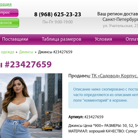
трация
опрос
Ваш регион достав
8 (968) 625-23-23
Санкт-Петербур
Пн-Пт 9:00-19:00
звонок
ул. Учительская, 2
Поставщики
Таблица размеров
Условия
Опла
 одежда
»
Джинсы
» Джинсы #23427659
 #23427659
Продавец:
ТК «Садовод» Корпус.
Описание ниже скопировано с поста 
часто определяются из описания неп
поле “комментарий” в корзине.
Артикул:
#23427659
Джинсы Цена *900= РАЗМЕРЫ: 50, 52, 54,
МАТЕРИАЛ: хороший КАЧЕСТВО: Супер 