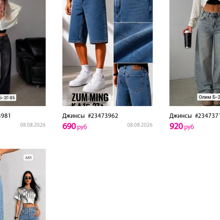
3981
Джинсы
#23473962
Джинсы
#234737
690
920
08.08.2026
08.08.2026
руб
руб