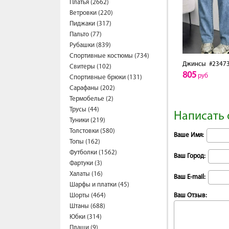
Платья (2662)
Ветровки (220)
Пиджаки (317)
Пальто (77)
Рубашки (839)
Спортивные костюмы (734)
Джинсы
#2347
Свитеры (102)
805
руб
Спортивные брюки (131)
Сарафаны (202)
Термобелье (2)
Трусы (44)
Написать 
Туники (219)
Толстовки (580)
Ваше Имя:
Топы (162)
Футболки (1562)
Ваш Город:
Фартуки (3)
Халаты (16)
Ваш E-mail:
Шарфы и платки (45)
Шорты (464)
Ваш Отзыв:
Штаны (688)
Юбки (314)
Плащи (9)