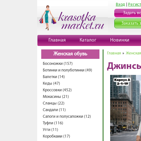
Вход
|
Регис
Задать в
Заказать 
Главная
Каталог
Новинки
Главная
»
Женская
Женская обувь
Босоножки (157)
Джинсы
Ботинки и полуботинки (49)
Балетки (14)
Кеды (47)
Кроссовки (452)
Мокасины (21)
Сланцы (22)
Сандали (11)
Сапоги и полусапожки (12)
Туфли (116)
Угги (11)
Коробками (17)