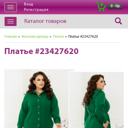
Вход
|
0 - 0р.
Открыть
Регистрация
навигацию
Каталог товаров
Открыть
навигацию
Главная
»
Женская одежда
»
Платья
» Платье #23427620
Платье #23427620