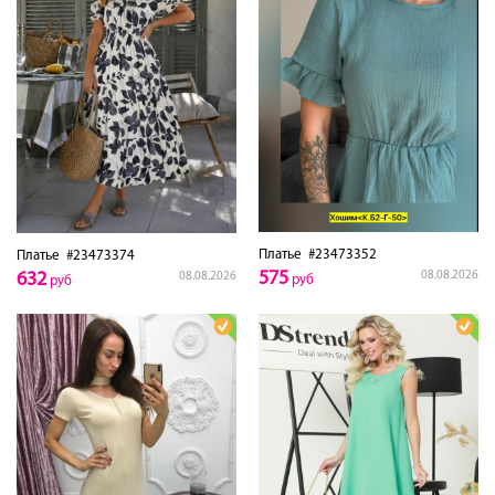
Платье
#23473352
Платье
#23473374
575
08.08.2026
632
08.08.2026
руб
руб