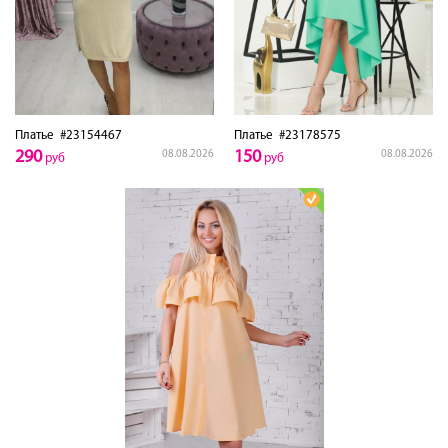
Платье
#23154467
Платье
#23178575
290
150
08.08.2026
08.08.2026
руб
руб